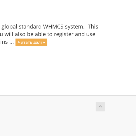
e global standard WHMCS system. This
 will also be able to register and use
ins ...
Читать далі »