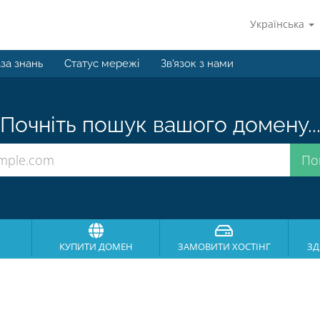
Українська
за знань
Статус мережі
Зв'язок з нами
Почніть пошук вашого домену..
КУПИТИ ДОМЕН
ЗАМОВИТИ ХОСТІНГ
ЗД