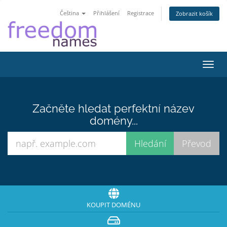
Čeština
Přihlášení
Registrace
Zobrazit košík
Přep
navig
Začněte hledat perfektní název
domény...
KOUPIT DOMÉNU