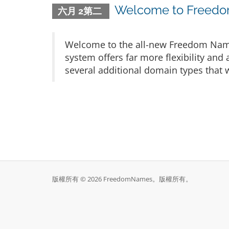
Welcome to Freedom
六月 2第二
Welcome to the all-new Freedom Nam
system offers far more flexibility and
several additional domain types that w
版權所有 © 2026 FreedomNames。版權所有。