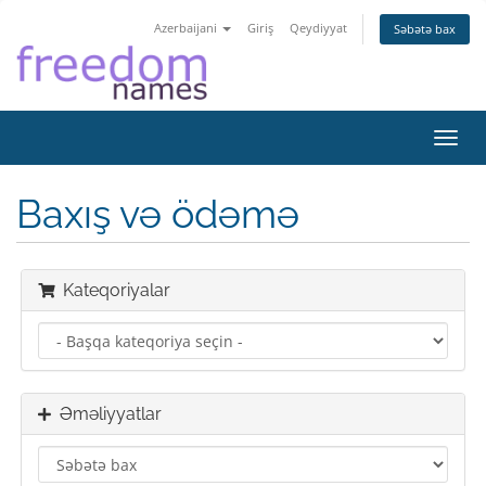
Azerbaijani
Giriş
Qeydiyyat
Səbətə bax
Naviq
keçid
Baxış və ödəmə
Kateqoriyalar
Əməliyyatlar