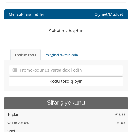
Məhsul/Parametrlər
Qiymət/Müddət
Səbətiniz boşdur
Endirim kodu
Vergiləri təxmin edin
Kodu təsdiqləyin
Sifariş yekunu
Toplam
£0.00
VAT @ 20.00%
£0.00
Cəmi