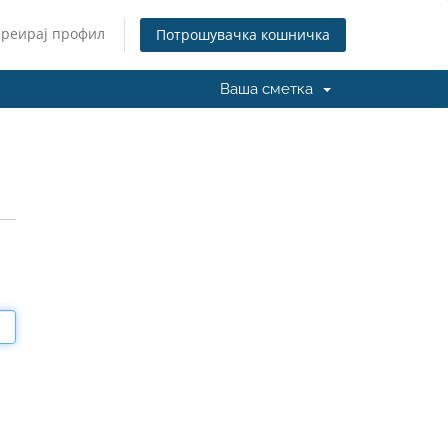
Креирај профил
Потрошувачка кошничка
Ваша сметка