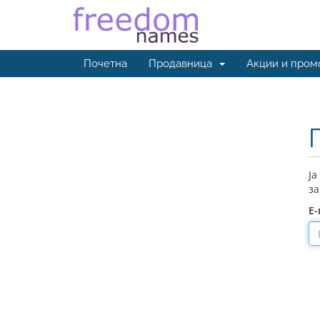
Почетна
Продавница
Акции и пром
Ја
за
Е