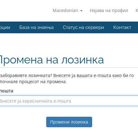
Macedonian
Најава на профил
оции
База на знаења
Статус на сервери
Контакт
Промена на лозинка
 заборавивте лозинката? Внесете ја вашата е-пошта како би го
почнале процесот на промена.
-пошта
Промени лозинка